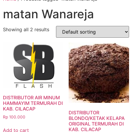
matan Wanareja
Showing all 2 results
DISTRIBUTOR AIR MINUM
HAMMAYIM TERMURAH DI
KAB. CILACAP
DISTRIBUTOR
Rp
100.000
BLONDO/KETAK KELAPA
ORIGINAL TERMURAH DI
KAB. CILACAP
Add to cart