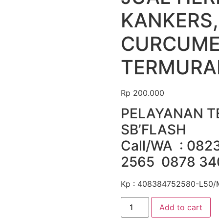
KANKERS,
CURCUME
TERMURAH
Rp
200.000
PELAYANAN T
SB’FLASH
Call/WA : 082
2565 0878 34
Kp : 408384752580-L50/M
Add to cart