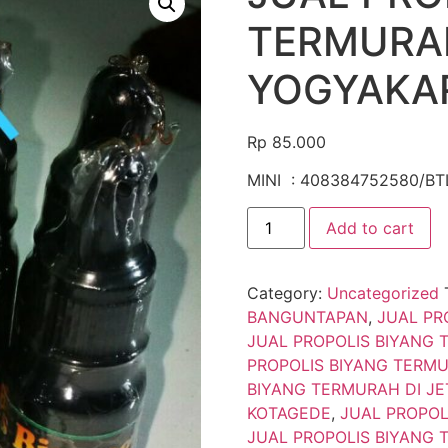
TERMURA
YOGYAKA
Rp
85.000
MINI : 408384752580/BT
Add to cart
Category:
Uncategorized
BANGUNTAPAN
,
JUAL PR
JUAL PROPOLIS BIYANG
PROPOLIS BIYANG TERM
BIYANG TERMURAH DI JE
KOTAGEDE
,
JUAL PROPOL
JUAL PROPOLIS BIYANG