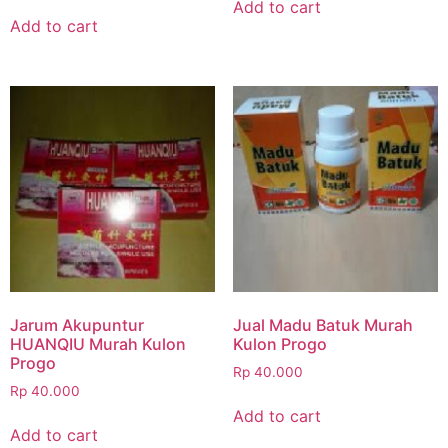
Add to cart
Add to cart
Jarum Akupuntur
Jual Madu Batuk Murah
HUANQIU Murah Kulon
Kulon Progo
Progo
Rp
40.000
Rp
40.000
Add to cart
Add to cart