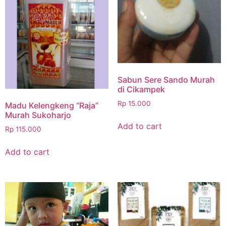
Sabun Sere Sando Murah
di Cikampek
Rp
15.000
Madu Kelengkeng “Raja”
Murah Sukoharjo
Add to cart
Rp
115.000
Add to cart