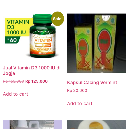
Sale!
Jual Vitamin D3 1000 IU di
Jogja
Rp
155.000
Rp
125.000
Kapsul Cacing Vermint
Rp
30.000
Add to cart
Add to cart