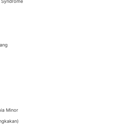
c Syndrome
lang
ia Minor
ngkakan)