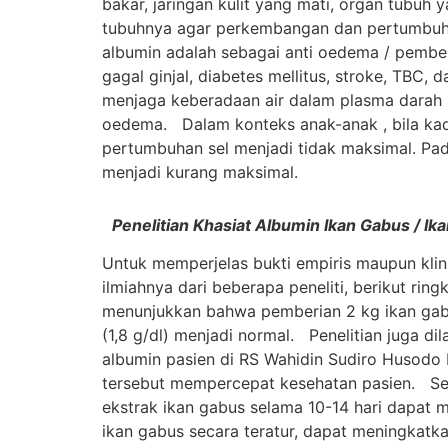
bakar, jaringan kulit yang mati, organ tubu
tubuhnya agar perkembangan dan pertumbuhan 
albumin adalah sebagai anti oedema / pemben
gagal ginjal, diabetes mellitus, stroke, TBC
menjaga keberadaan air dalam plasma darah
oedema. Dalam konteks anak-anak , bila kada
pertumbuhan sel menjadi tidak maksimal. Pad
menjadi kurang maksimal.
Penelitian Khasiat Albumin Ikan Gabus / Ik
Untuk memperjelas bukti empiris maupun klini
ilmiahnya dari beberapa peneliti, berikut ri
menunjukkan bahwa pemberian 2 kg ikan gabu
(1,8 g/dl) menjadi normal. Penelitian juga di
albumin pasien di RS Wahidin Sudiro Husodo 
tersebut mempercepat kesehatan pasien. Sela
ekstrak ikan gabus selama 10-14 hari dapat 
ikan gabus secara teratur, dapat meningkatk