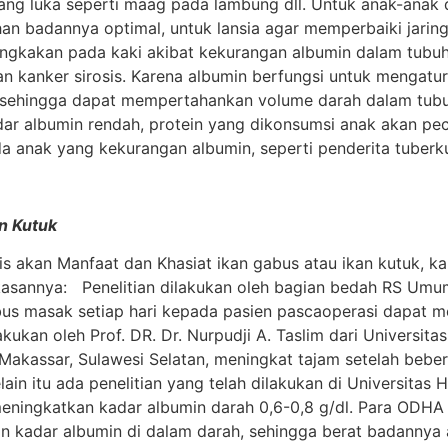
h yang luka seperti maag pada lambung dll. Untuk anak-ana
badannya optimal, untuk lansia agar memperbaiki jaringa
gkakan pada kaki akibat kekurangan albumin dalam tubuh. H
, dan kanker sirosis. Karena albumin berfungsi untuk mengat
 sehingga dapat mempertahankan volume darah dalam tubuh
r albumin rendah, protein yang dikonsumsi anak akan peca
a anak yang kekurangan albumin, seperti penderita tuberk
an Kutuk
s akan Manfaat dan Khasiat ikan gabus atau ikan kutuk, ka
ngkasannya: Penelitian dilakukan oleh bagian bedah RS Umum
s masak setiap hari kepada pasien pascaoperasi dapat me
lakukan oleh Prof. DR. Dr. Nurpudji A. Taslim dari Universi
Makassar, Sulawesi Selatan, meningkat tajam setelah bebe
in itu ada penelitian yang telah dilakukan di Universitas
meningkatkan kadar albumin darah 0,6-0,8 g/dl. Para ODHA
an kadar albumin di dalam darah, sehingga berat badannya