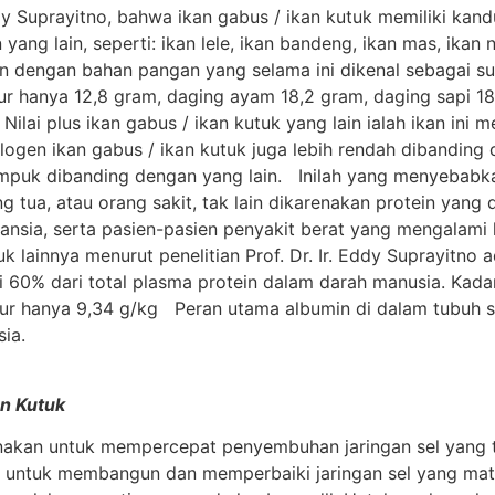
ddy Suprayitno, bahwa ikan gabus / ikan kutuk memiliki kan
ang lain, seperti: ikan lele, ikan bandeng, ikan mas, ikan n
an dengan bahan pangan yang selama ini dikenal sebagai sum
lur hanya 12,8 gram, daging ayam 18,2 gram, daging sapi 1
lai plus ikan gabus / ikan kutuk yang lain ialah ikan ini me
kalogen ikan gabus / ikan kutuk juga lebih rendah dibandi
 empuk dibanding dengan yang lain. Inilah yang menyebab
g tua, atau orang sakit, tak lain dikarenakan protein yang
lansia, serta pasien-pasien penyakit berat yang mengalam
k lainnya menurut penelitian Prof. Dr. Ir. Eddy Suprayitno
i 60% dari total plasma protein dalam darah manusia. Kada
telur hanya 9,34 g/kg Peran utama albumin di dalam tubuh
ia.
an Kutuk
nakan untuk mempercepat penyembuhan jaringan sel yang te
 untuk membangun dan memperbaiki jaringan sel yang mati,