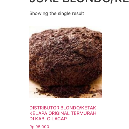
Showing the single result
DISTRIBUTOR BLONDO/KETAK
KELAPA ORIGINAL TERMURAH
DI KAB. CILACAP
Rp
95.000