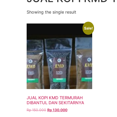
Showing the single result
Sale!
JUAL KOPI KMD TERMURAH
DIBANTUL DAN SEKITARNYA
Rp
150.000
Rp
130.000