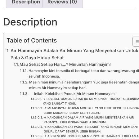
Description
Reviews (0)
Description
Table of Contents
Air Hammayim Adalah Air Minum Yang Menyehatkan Untuk
Pola & Gaya Hidup Sehat
Mau Sehat Setiap Hari….? Minumlah Hammayim!
Hammayim kini tersedia di berbagai toko dan warung-warung di
seluruh Indonesia.
Masih mau minum air sembarangan? Yuk jaga kesehatan deng
minum Air Hammayim setiap hari.
Inilah Kelebihan Produk Air Minum Hammayim :
-> REVERSE OSMOSIS ATAU RO MEMPUNYAI TINGKAT KEJERNIH
YANG SANGAT TINGGI.
-> MEMPUNYAI UKURAN MOLEKUL YANG LEBIH KECIL, SEHINGG
LEBIH MUDAH DI SERAP OLEH TUBUH.
-> KANDUNGAN DALAM AIR YANG MURNI MENYEBABKAN AIR
RASANYA LEBIH RINGAN WAKTU DIMINUM.
-> KANDUNGAN ZAT PADAT TERLARUT YANG RENDAH MEMBAN
GINJAL DAPAT BEKERJA LEBIH RINGAN.
-> AIR REVERSE OSMOSIS MEMPUNYAI KETAHANAN LEBIH LAMA