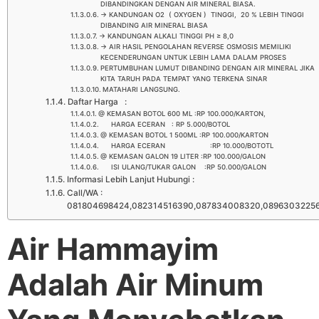
DIBANDINGKAN DENGAN AIR MINERAL BIASA.
-> KANDUNGAN O2 ( OXYGEN ) TINGGI, 20 % LEBIH TINGGI
DIBANDING AIR MINERAL BIASA
-> KANDUNGAN ALKALI TINGGI PH ≥ 8,0
-> AIR HASIL PENGOLAHAN REVERSE OSMOSIS MEMILIKI
KECENDERUNGAN UNTUK LEBIH LAMA DALAM PROSES
PERTUMBUHAN LUMUT DIBANDING DENGAN AIR MINERAL JIKA
KITA TARUH PADA TEMPAT YANG TERKENA SINAR
MATAHARI LANGSUNG.
Daftar Harga :
@ KEMASAN BOTOL 600 ML :RP 100.000/KARTON,
HARGA ECERAN : RP 5.000/BOTOL
@ KEMASAN BOTOL 1 500ML :RP 100.000/KARTON
HARGA ECERAN :RP 10.000/BOTOTL
@ KEMASAN GALON 19 LITER :RP 100.000/GALON
ISI ULANG/TUKAR GALON :RP 50.000/GALON
Informasi Lebih Lanjut Hubungi :
Call/WA :
081804698424,082314516390,087834008320,0896303225
Air Hammayim
Adalah Air Minum