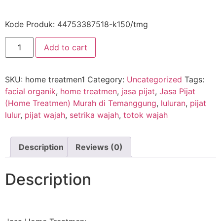
Kode Produk: 44753387518-k150/tmg
Add to cart
SKU:
home treatmen1
Category:
Uncategorized
Tags:
facial organik
,
home treatmen
,
jasa pijat
,
Jasa Pijat
(Home Treatmen) Murah di Temanggung
,
luluran
,
pijat
lulur
,
pijat wajah
,
setrika wajah
,
totok wajah
Description
Reviews (0)
Description