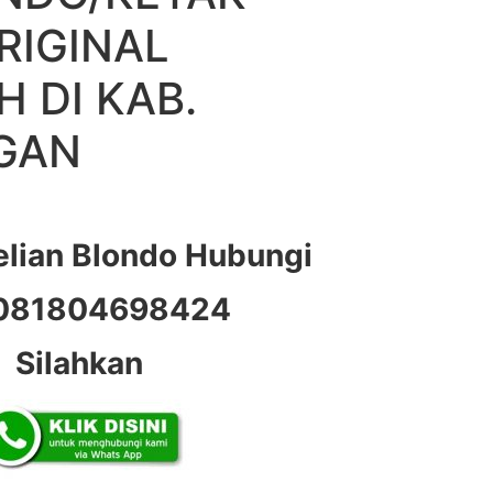
RIGINAL
 DI KAB.
GAN
elian Blondo Hubungi
081804698424
Silahkan