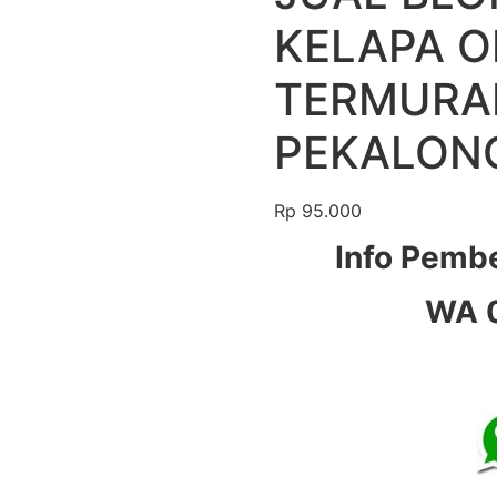
KELAPA O
TERMURAH
PEKALON
Rp
95.000
Info Pemb
WA 