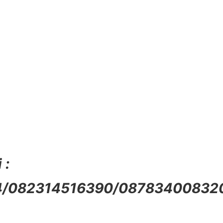
 :
24/082314516390/0878340083