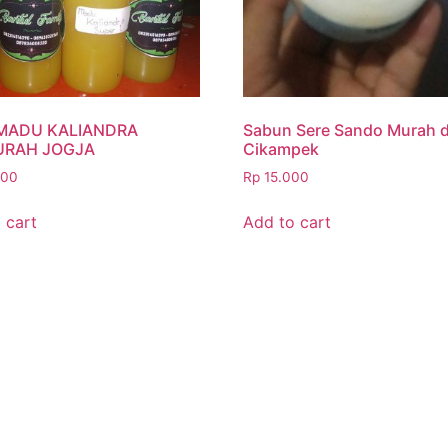
MADU KALIANDRA
Sabun Sere Sando Murah d
URAH JOGJA
Cikampek
000
Rp
15.000
 cart
Add to cart