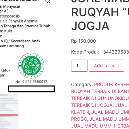
RUQYAH “
JOGJA
Rp
150.000
Kode Produk : 34422968
Add to cart
Category:
PRODUK KESE
RUQYAH TERBAIK DI BAN
TERBAIK DI GUNUNGKIDU
TERBAIK DI JOGJA
,
JUAL 
KLATEN
,
JUAL MADU UMM
PROGO
,
JUAL MADU UMMI
JUAL MADU UMMI HERBA