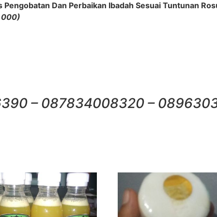
 Pengobatan Dan Perbaikan Ibadah Sesuai Tuntunan Rosu
0.000)
16390 – 087834008320 – 089630