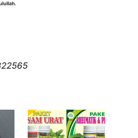
lullah.
322565