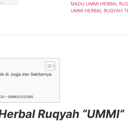
MADU UMMI HERBAL RUQ
UMMI HERBAL RUQYAH TE
ik di Jogja dan Sekitarnya
320 – 089630322565
Herbal Ruqyah “UMMI” T