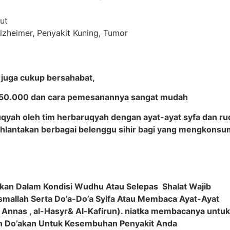
ut
zheimer, Penyakit Kuning, Tumor
 juga cukup bersahabat,
.150.000 dan cara pemesanannya sangat mudah
 ruqyah oleh tim herbaruqyah dengan ayat-ayat syfa dan 
uhlantakan berbagai belenggu sihir bagi yang mengkon
kan Dalam Kondisi Wudhu Atau Selepas Shalat Wajib
mallah Serta Do’a-Do’a Syifa Atau Membaca Ayat-Ayat
q, Annas , al-Hasyr& Al-Kafirun). niatka membacanya unt
Dan Do’akan Untuk Kesembuhan Penyakit Anda