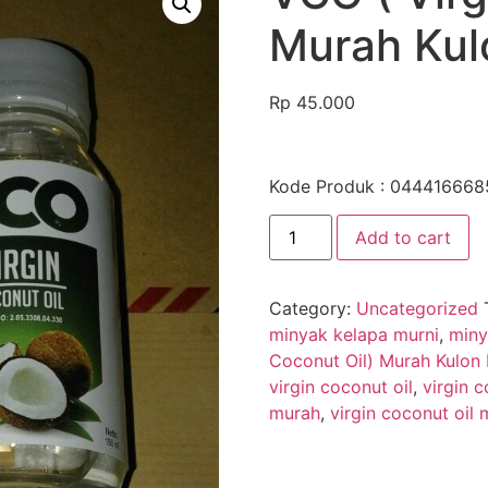
Murah Kul
Rp
45.000
Kode Produk : 0444166685
Add to cart
Category:
Uncategorized
minyak kelapa murni
,
miny
Coconut Oil) Murah Kulon
virgin coconut oil
,
virgin 
murah
,
virgin coconut oil