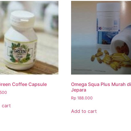
reen Coffee Capsule
Omega Squa Plus Murah d
Jepara
500
Rp
188.000
 cart
Add to cart