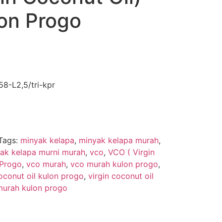
on Progo
8-L2,5/tri-kpr
Tags:
minyak kelapa
,
minyak kelapa murah
,
ak kelapa murni murah
,
vco
,
VCO ( Virgin
 Progo
,
vco murah
,
vco murah kulon progo
,
coconut oil kulon progo
,
virgin coconut oil
 murah kulon progo