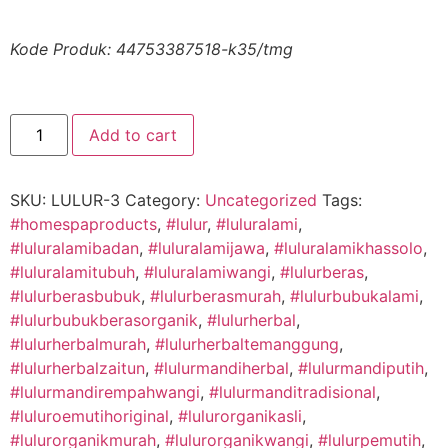
Kode Produk: 44753387518-k35/tmg
Add to cart
SKU:
LULUR-3
Category:
Uncategorized
Tags:
#homespaproducts
,
#lulur
,
#luluralami
,
#luluralamibadan
,
#luluralamijawa
,
#luluralamikhassolo
,
#luluralamitubuh
,
#luluralamiwangi
,
#lulurberas
,
#lulurberasbubuk
,
#lulurberasmurah
,
#lulurbubukalami
,
#lulurbubukberasorganik
,
#lulurherbal
,
#lulurherbalmurah
,
#lulurherbaltemanggung
,
#lulurherbalzaitun
,
#lulurmandiherbal
,
#lulurmandiputih
,
#lulurmandirempahwangi
,
#lulurmanditradisional
,
#luluroemutihoriginal
,
#lulurorganikasli
,
#lulurorganikmurah
,
#lulurorganikwangi
,
#lulurpemutih
,